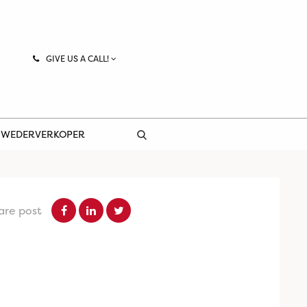
GIVE US A CALL!
 WEDERVERKOPER
are post