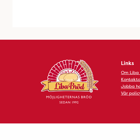
Links
Om Liba
Kontakta
Jobba ho
Vår polic