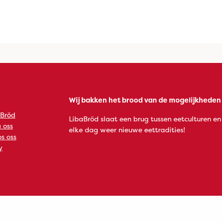
Wij bakken het brood van de mogelijkheden
 Bröd
LibaBröd slaat een brug tussen eetculturen en
 oss
elke dag weer nieuwe eettradities!
s oss
y