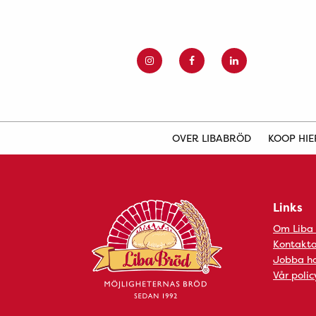
OVER LIBABRÖD
KOOP HI
Links
Om Liba
Kontakta
Jobba ho
Vår polic