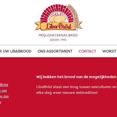
ER UW LIBABROOD
ONS ASSORTIMENT
CONTACT
WORDT
Wij bakken het brood van de mogelijkheden
 Bröd
LibaBröd slaat een brug tussen eetculturen en
 oss
elke dag weer nieuwe eettradities!
s oss
y