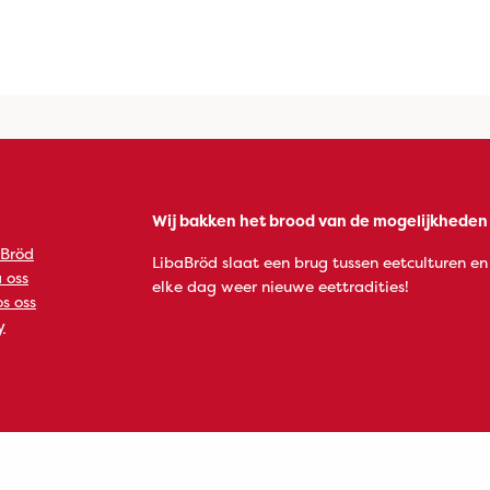
Wij bakken het brood van de mogelijkheden
 Bröd
LibaBröd slaat een brug tussen eetculturen en
 oss
elke dag weer nieuwe eettradities!
s oss
y