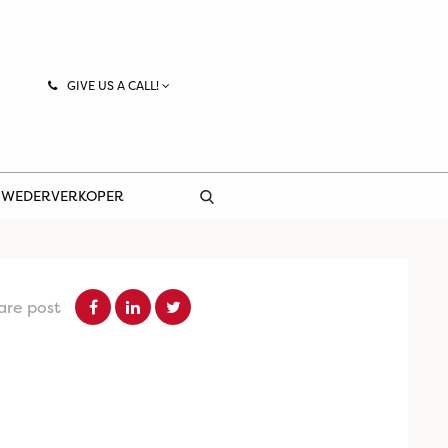
GIVE US A CALL!
 WEDERVERKOPER
are post