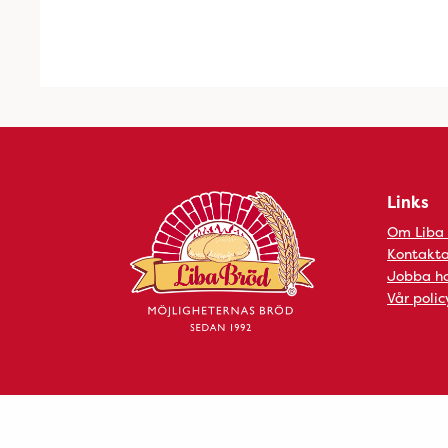
Links
Om Liba
Kontakta
Jobba ho
Vår polic