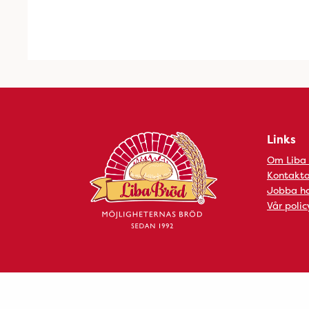
Links
Om Liba
Kontakta
Jobba ho
Vår polic