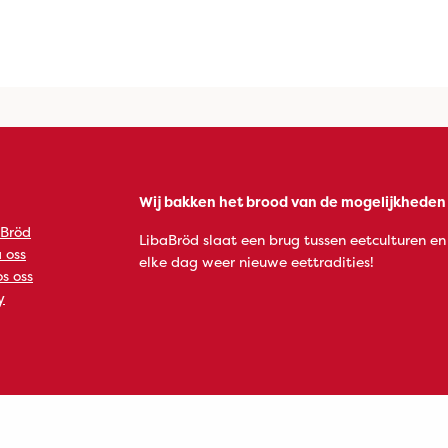
Wij bakken het brood van de mogelijkheden
 Bröd
LibaBröd slaat een brug tussen eetculturen en
 oss
elke dag weer nieuwe eettradities!
s oss
y