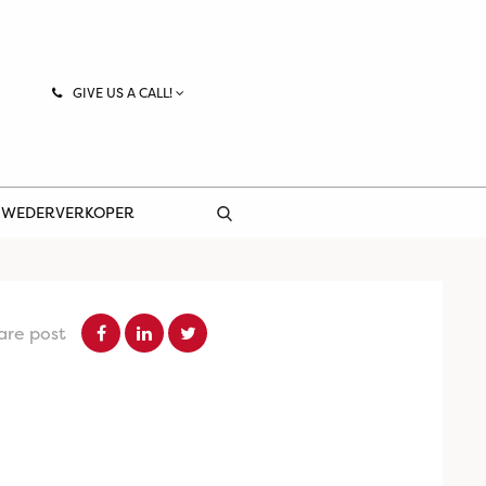
GIVE US A CALL!
 WEDERVERKOPER
are post