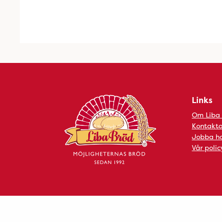
Links
Om Liba
Kontakta
Jobba ho
Vår polic