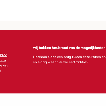
Wij bakken het brood van de mogelijkheden
 Bröd
LibaBröd slaat een brug tussen eetculturen en
 oss
elke dag weer nieuwe eettradities!
s oss
y