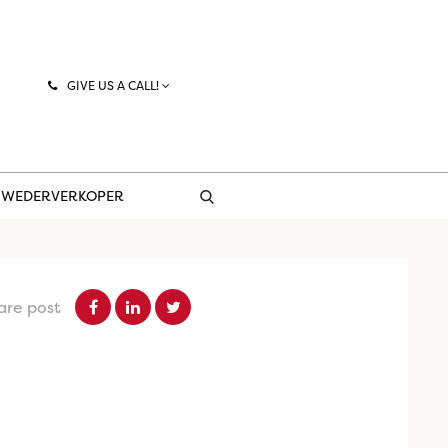
GIVE US A CALL!
 WEDERVERKOPER
are post