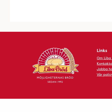
Links
Om Liba
Kontakta
Jobba ho
Vår polic