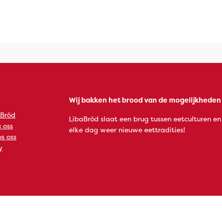
Wij bakken het brood van de mogelijkheden
 Bröd
LibaBröd slaat een brug tussen eetculturen en
 oss
elke dag weer nieuwe eettradities!
s oss
y