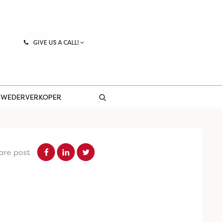
GIVE US A CALL!
 WEDERVERKOPER
are post