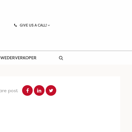
GIVE US A CALL!
 WEDERVERKOPER
are post