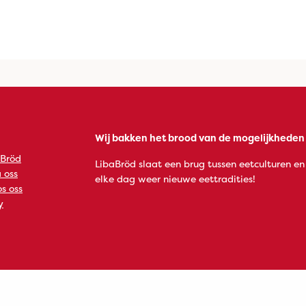
Wij bakken het brood van de mogelijkheden
 Bröd
LibaBröd slaat een brug tussen eetculturen en
 oss
elke dag weer nieuwe eettradities!
s oss
y