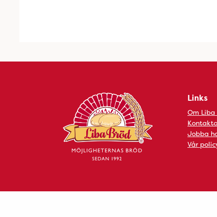
Links
Om Liba
Kontakta
Jobba ho
Vår polic