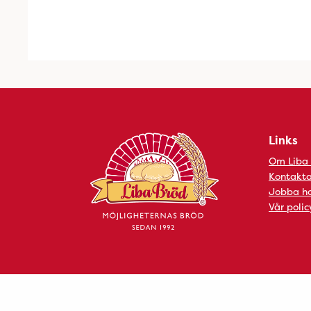
Links
Om Liba
Kontakta
Jobba ho
Vår polic