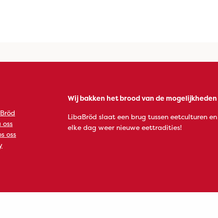
Wij bakken het brood van de mogelijkheden
 Bröd
LibaBröd slaat een brug tussen eetculturen en
 oss
elke dag weer nieuwe eettradities!
s oss
y