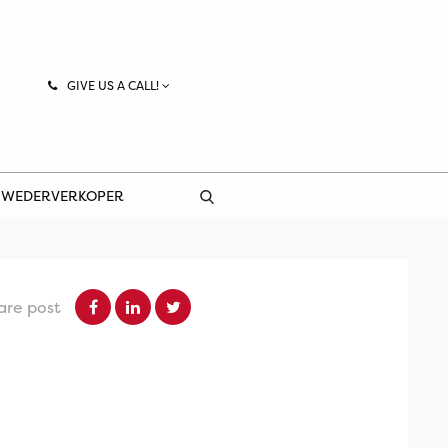
GIVE US A CALL!
 WEDERVERKOPER
are post