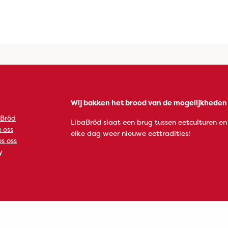
Wij bakken het brood van de mogelijkheden
 Bröd
LibaBröd slaat een brug tussen eetculturen en
 oss
elke dag weer nieuwe eettradities!
s oss
y