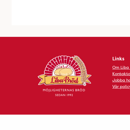
Links
Om Liba
Kontakta
Jobba ho
Vår polic