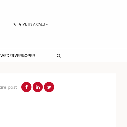
GIVE US A CALL!
 WEDERVERKOPER
are post