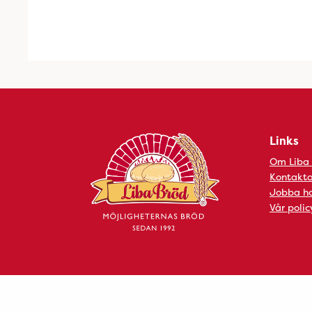
Links
Om Liba
Kontakta
Jobba ho
Vår polic