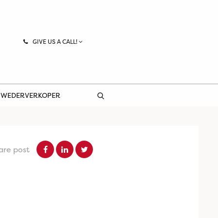
GIVE US A CALL!
 WEDERVERKOPER
are post