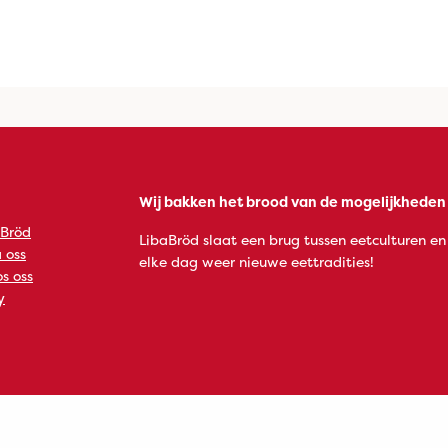
Wij bakken het brood van de mogelijkheden
 Bröd
LibaBröd slaat een brug tussen eetculturen en
 oss
elke dag weer nieuwe eettradities!
s oss
y