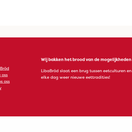
Wij bakken het brood van de mogelijkheden
 Bröd
LibaBröd slaat een brug tussen eetculturen en
 oss
elke dag weer nieuwe eettradities!
s oss
y