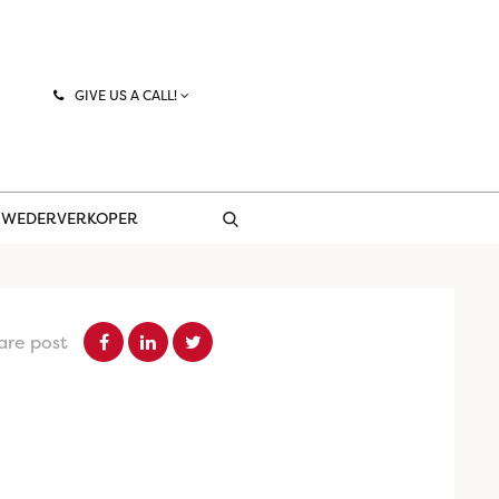
GIVE US A CALL!
 WEDERVERKOPER
are post