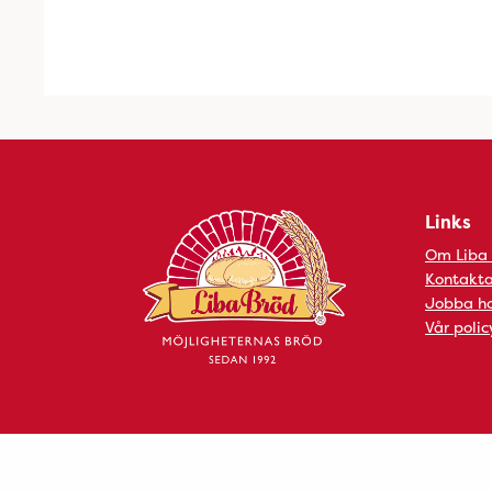
Links
Om Liba
Kontakta
Jobba ho
Vår polic