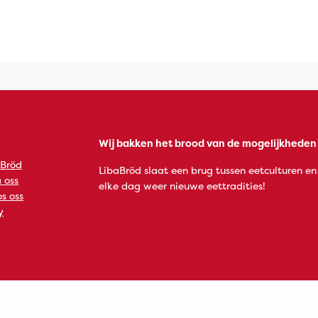
Wij bakken het brood van de mogelijkheden
 Bröd
LibaBröd slaat een brug tussen eetculturen en
 oss
elke dag weer nieuwe eettradities!
s oss
y