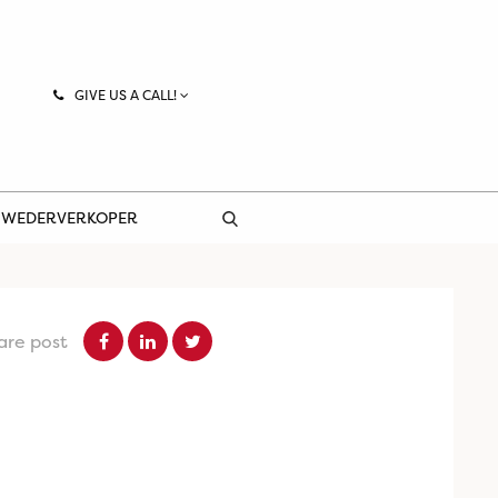
GIVE US A CALL!
 WEDERVERKOPER
are post