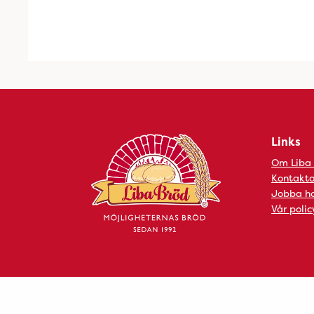
Links
Om Liba
Kontakta
Jobba ho
Vår polic