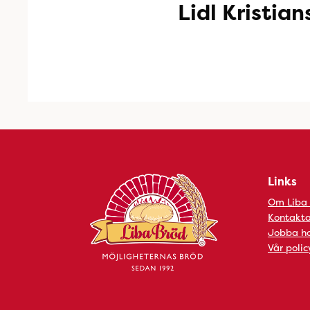
Lidl Kristian
Links
Om Liba
Kontakta
Jobba ho
Vår polic