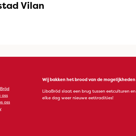
stad Vilan
Wij bakken het brood van de mogelijkheden
 Bröd
LibaBröd slaat een brug tussen eetculturen en
 oss
elke dag weer nieuwe eettradities!
s oss
y