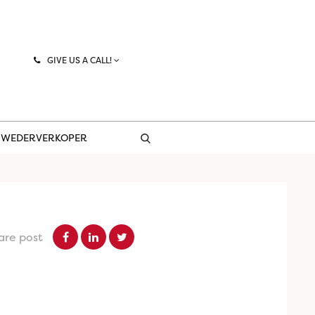
GIVE US A CALL!
 WEDERVERKOPER
are post