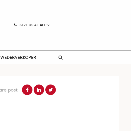
GIVE US A CALL!
 WEDERVERKOPER
are post