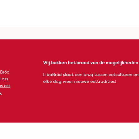
Wij bakken het brood van de mogelijkheden
 Bröd
LibaBröd slaat een brug tussen eetculturen en
 oss
elke dag weer nieuwe eettradities!
s oss
y