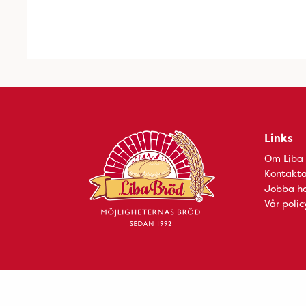
Links
Om Liba
Kontakta
Jobba ho
Vår polic