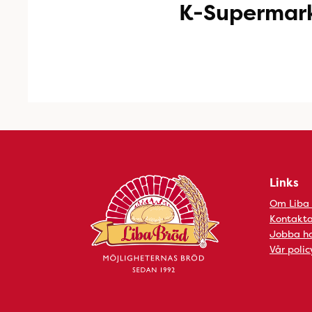
K-Supermark
Links
Om Liba
Kontakta
Jobba ho
Vår polic