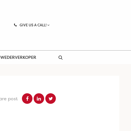
GIVE US A CALL!
 WEDERVERKOPER
are post