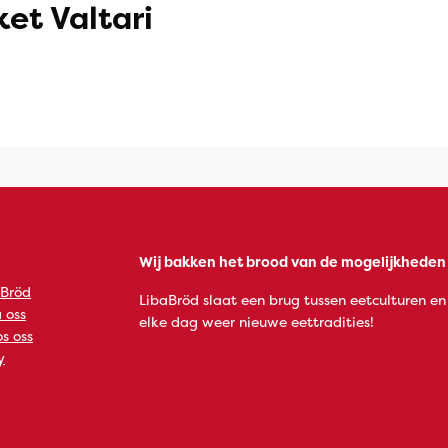
et Valtari
Wij bakken het brood van de mogelijkheden
 Bröd
LibaBröd slaat een brug tussen eetculturen en
 oss
elke dag weer nieuwe eettradities!
s oss
y