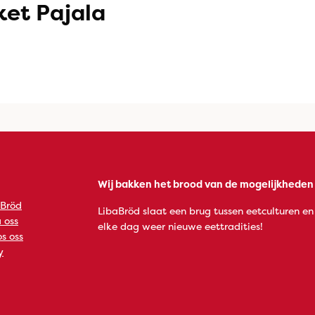
et Pajala
Wij bakken het brood van de mogelijkheden
 Bröd
LibaBröd slaat een brug tussen eetculturen en
 oss
elke dag weer nieuwe eettradities!
s oss
y