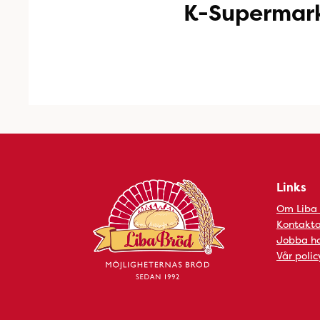
K-Supermark
Links
Om Liba
Kontakta
Jobba ho
Vår polic