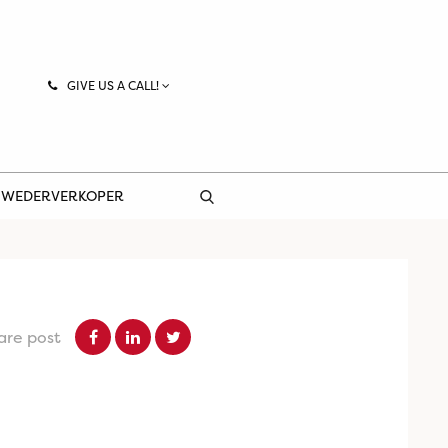
GIVE US A CALL!
 WEDERVERKOPER
are post