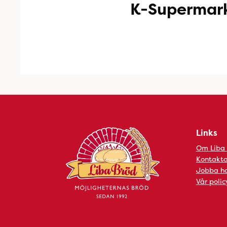
K-Supermark
Links
Om Liba
Kontakta
Jobba ho
Vår polic