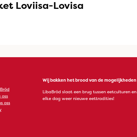
et Loviisa-Lovisa
Wij bakken het brood van de mogelijkheden
 Bröd
LibaBröd slaat een brug tussen eetculturen en
 oss
elke dag weer nieuwe eettradities!
s oss
y