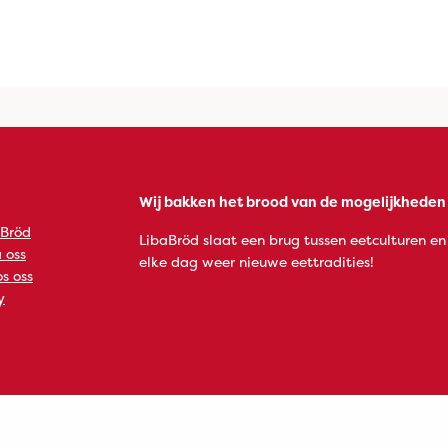
Wij bakken het brood van de mogelijkheden
 Bröd
LibaBröd slaat een brug tussen eetculturen en
 oss
elke dag weer nieuwe eettradities!
s oss
y