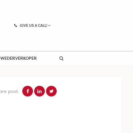
GIVE US A CALL!
 WEDERVERKOPER
are post