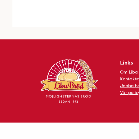
Links
Om Liba
Kontakta
Jobba ho
Vår polic