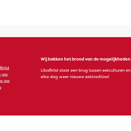
Wij bakken het brood van de mogelijkheden
 Bröd
LibaBröd slaat een brug tussen eetculturen en
 oss
elke dag weer nieuwe eettradities!
s oss
y