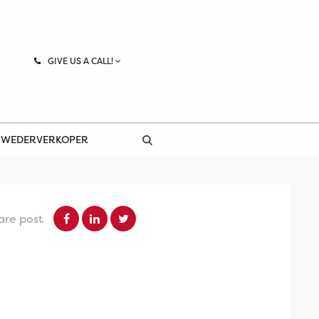
GIVE US A CALL!
 WEDERVERKOPER
are post