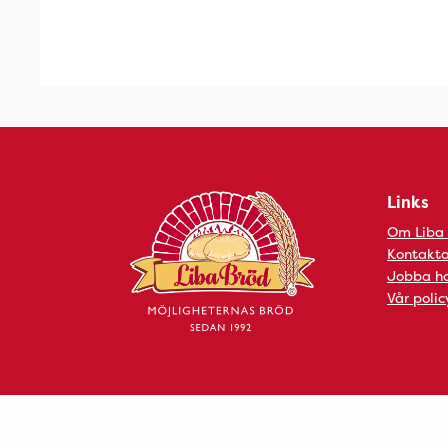
Links
Om Liba
Kontakta
Jobba ho
Vår polic