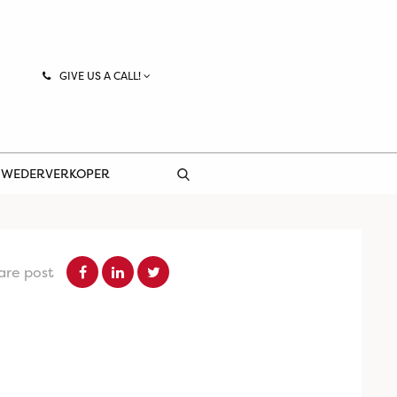
GIVE US A CALL!
 WEDERVERKOPER
are post