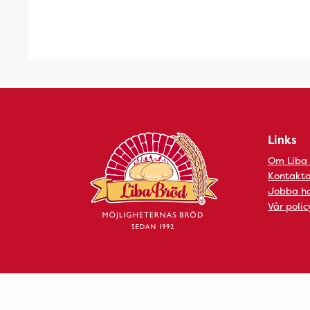
Links
Om Liba
Kontakta
Jobba ho
Vår polic