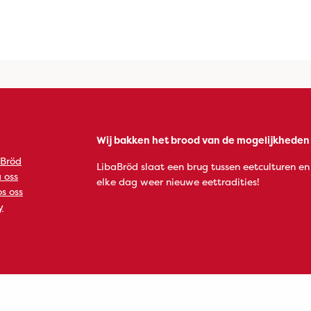
Wij bakken het brood van de mogelijkheden
 Bröd
LibaBröd slaat een brug tussen eetculturen en
 oss
elke dag weer nieuwe eettradities!
s oss
y