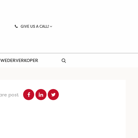
GIVE US A CALL!
 WEDERVERKOPER
are post