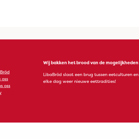
Wij bakken het brood van de mogelijkheden
 Bröd
LibaBröd slaat een brug tussen eetculturen en
 oss
elke dag weer nieuwe eettradities!
s oss
y