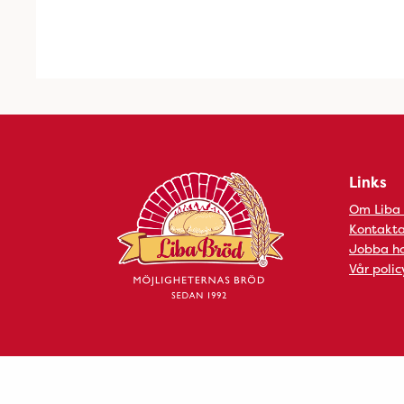
Links
Om Liba
Kontakta
Jobba ho
Vår polic