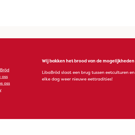
Wij bakken het brood van de mogelijkheden
 Bröd
LibaBröd slaat een brug tussen eetculturen en
 oss
elke dag weer nieuwe eettradities!
s oss
y