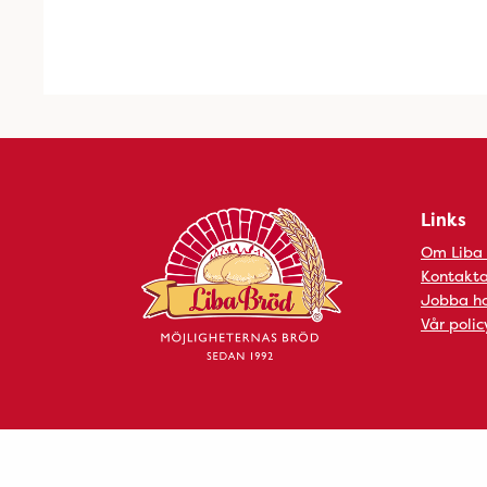
Links
Om Liba
Kontakta
Jobba ho
Vår polic