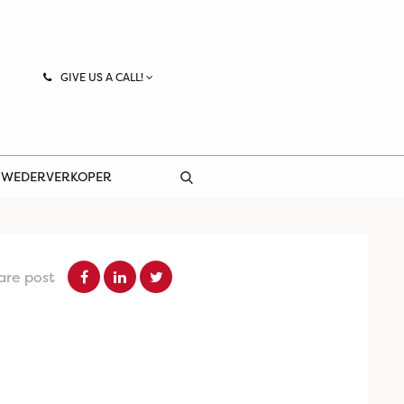
GIVE US A CALL!
 WEDERVERKOPER
are post