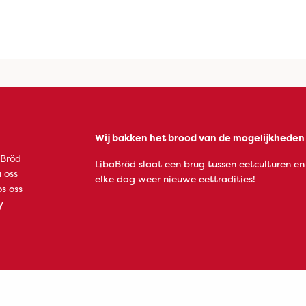
Wij bakken het brood van de mogelijkheden
 Bröd
LibaBröd slaat een brug tussen eetculturen en
 oss
elke dag weer nieuwe eettradities!
s oss
y