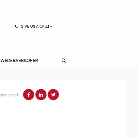
GIVE US A CALL!
 WEDERVERKOPER
are post