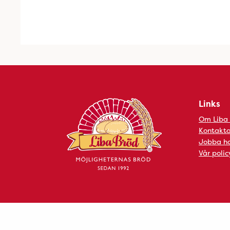
Links
Om Liba
Kontakta
Jobba ho
Vår polic