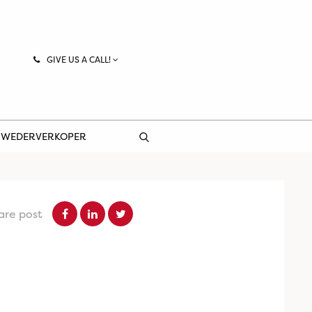
GIVE US A CALL!
 WEDERVERKOPER
are post