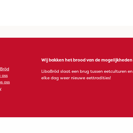
Wij bakken het brood van de mogelijkheden
 Bröd
LibaBröd slaat een brug tussen eetculturen en
 oss
elke dag weer nieuwe eettradities!
s oss
y