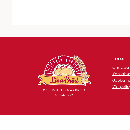
Links
Om Liba
Kontakta
Jobba ho
Vår polic