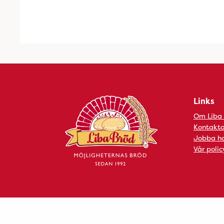
Links
Om Liba
Kontakta
Jobba ho
Vår polic