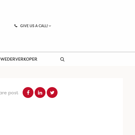
GIVE US A CALL!
 WEDERVERKOPER
are post