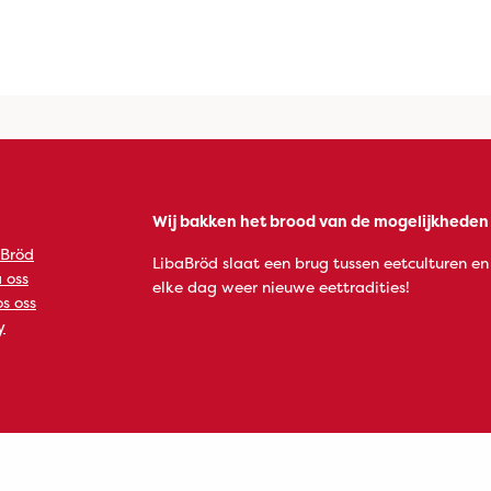
Wij bakken het brood van de mogelijkheden
 Bröd
LibaBröd slaat een brug tussen eetculturen en
 oss
elke dag weer nieuwe eettradities!
s oss
y