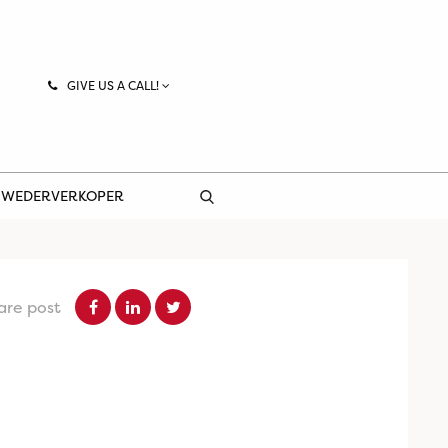
GIVE US A CALL!
 WEDERVERKOPER
are post