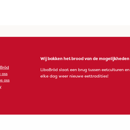
Wij bakken het brood van de mogelijkheden
 Bröd
LibaBröd slaat een brug tussen eetculturen en
 oss
elke dag weer nieuwe eettradities!
s oss
y