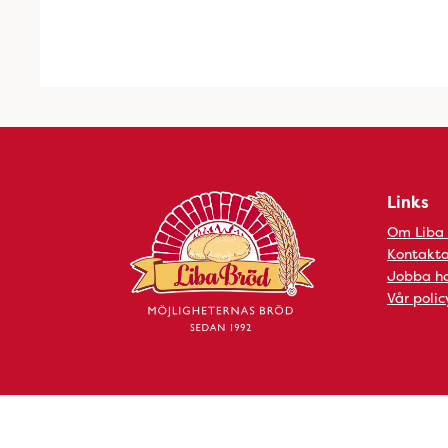
Links
Om Liba
Kontakta
Jobba ho
Vår polic