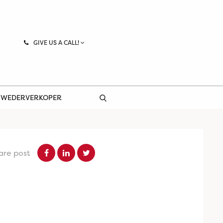
GIVE US A CALL!
 WEDERVERKOPER
are post