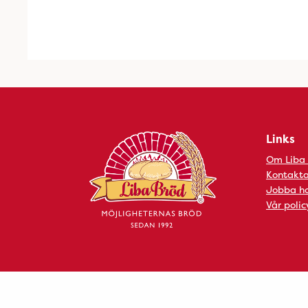
Links
Om Liba
Kontakta
Jobba ho
Vår polic