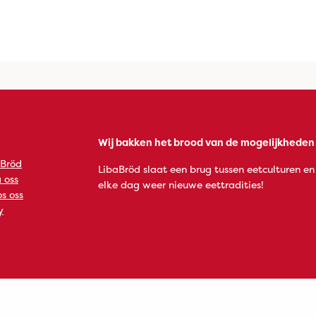
Wij bakken het brood van de mogelijkheden
 Bröd
LibaBröd slaat een brug tussen eetculturen en
 oss
elke dag weer nieuwe eettradities!
s oss
y