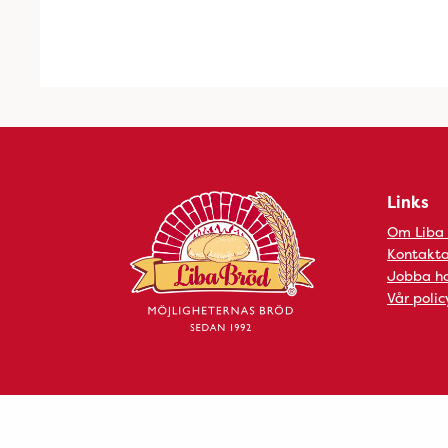
Links
Om Liba
Kontakta
Jobba ho
Vår polic