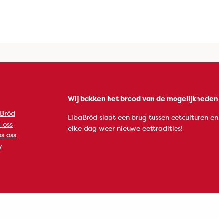
Wij bakken het brood van de mogelijkheden
 Bröd
LibaBröd slaat een brug tussen eetculturen en
 oss
elke dag weer nieuwe eettradities!
s oss
y