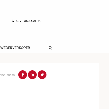
GIVE US A CALL!
 WEDERVERKOPER
are post