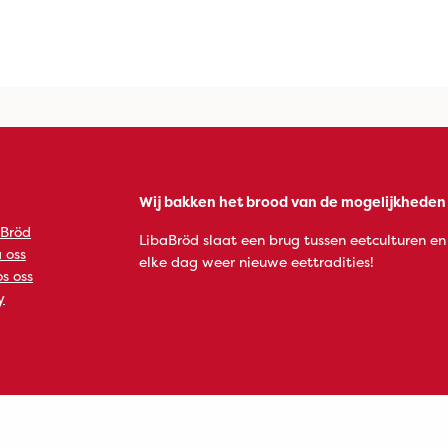
Wij bakken het brood van de mogelijkheden
 Bröd
LibaBröd slaat een brug tussen eetculturen en
 oss
elke dag weer nieuwe eettradities!
s oss
y