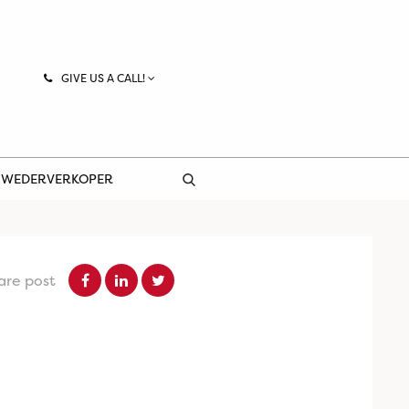
GIVE US A CALL!
 WEDERVERKOPER
are post