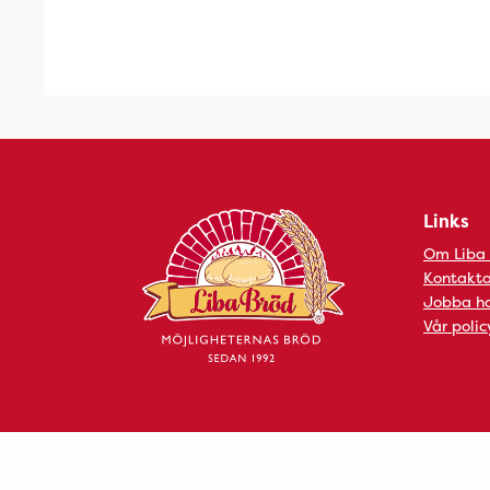
Links
Om Liba
Kontakta
Jobba ho
Vår polic