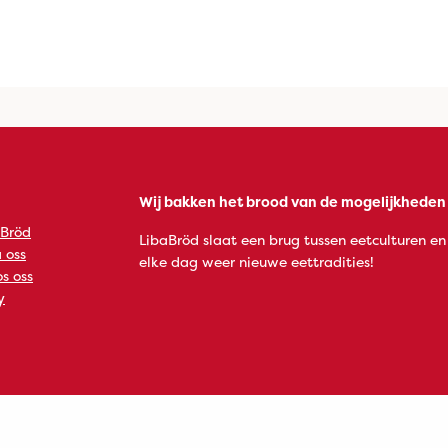
Wij bakken het brood van de mogelijkheden
 Bröd
LibaBröd slaat een brug tussen eetculturen en
 oss
elke dag weer nieuwe eettradities!
s oss
y