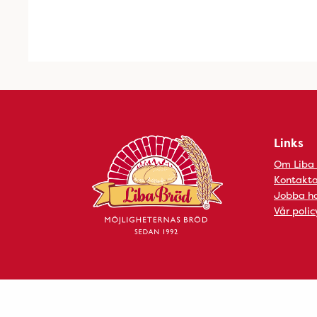
Links
Om Liba
Kontakta
Jobba ho
Vår polic