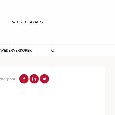
GIVE US A CALL!
 WEDERVERKOPER
are post