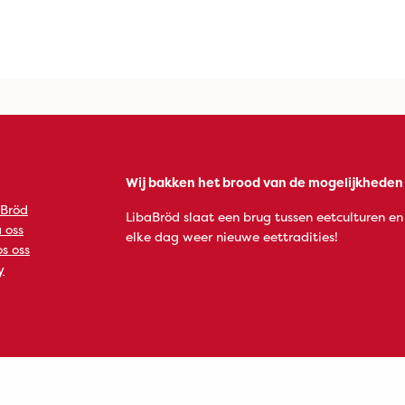
Wij bakken het brood van de mogelijkheden
 Bröd
LibaBröd slaat een brug tussen eetculturen en
 oss
elke dag weer nieuwe eettradities!
s oss
y