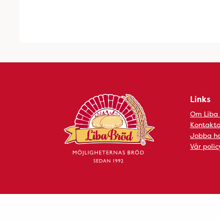
Links
Om Liba
Kontakta
Jobba ho
Vår polic