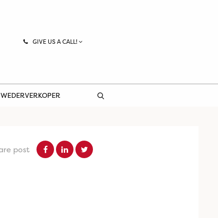
GIVE US A CALL!
 WEDERVERKOPER
are post