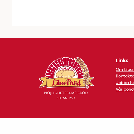
Links
Om Liba
Kontakta
Jobba ho
Vår polic