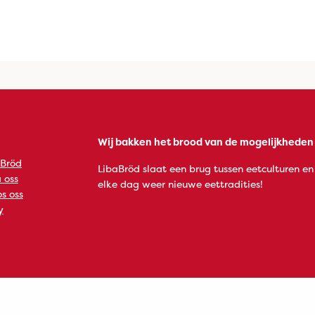
Wij bakken het brood van de mogelijkheden
 Bröd
LibaBröd slaat een brug tussen eetculturen en
 oss
elke dag weer nieuwe eettradities!
s oss
y