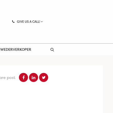
GIVE US A CALL!
 WEDERVERKOPER
are post