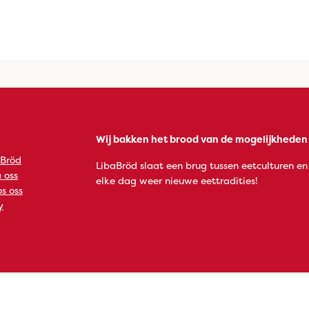
Wij bakken het brood van de mogelijkheden
 Bröd
LibaBröd slaat een brug tussen eetculturen en
 oss
elke dag weer nieuwe eettradities!
s oss
y