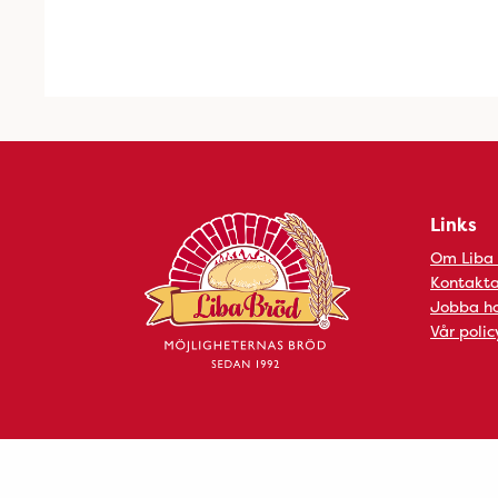
Links
Om Liba
Kontakta
Jobba ho
Vår polic