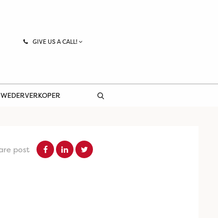
GIVE US A CALL!
 WEDERVERKOPER
are post