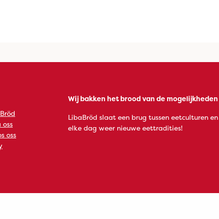
Wij bakken het brood van de mogelijkheden
 Bröd
LibaBröd slaat een brug tussen eetculturen en
 oss
elke dag weer nieuwe eettradities!
s oss
y