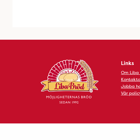
Links
Om Liba
Kontakta
Jobba ho
Vår polic