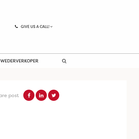
GIVE US A CALL!
 WEDERVERKOPER
are post