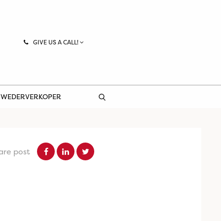
GIVE US A CALL!
 WEDERVERKOPER
are post