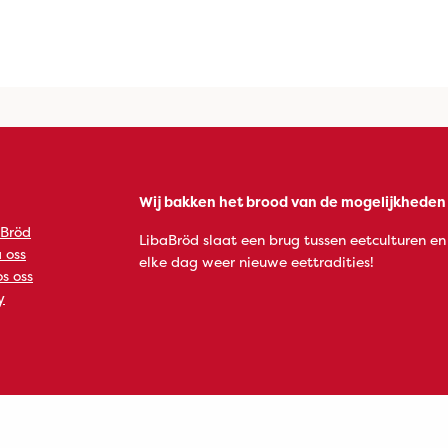
Wij bakken het brood van de mogelijkheden
 Bröd
LibaBröd slaat een brug tussen eetculturen en
 oss
elke dag weer nieuwe eettradities!
s oss
y