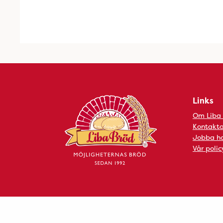
Links
Om Liba
Kontakta
Jobba ho
Vår polic