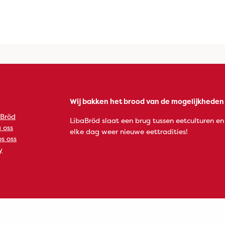
Wij bakken het brood van de mogelijkheden
 Bröd
LibaBröd slaat een brug tussen eetculturen en
 oss
elke dag weer nieuwe eettradities!
s oss
y