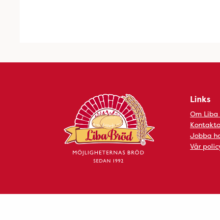
Links
Om Liba
Kontakta
Jobba ho
Vår polic