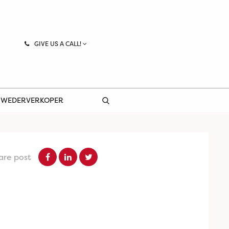
GIVE US A CALL!
 WEDERVERKOPER
are post