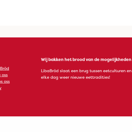
Wij bakken het brood van de mogelijkheden
 Bröd
LibaBröd slaat een brug tussen eetculturen en
 oss
elke dag weer nieuwe eettradities!
s oss
y