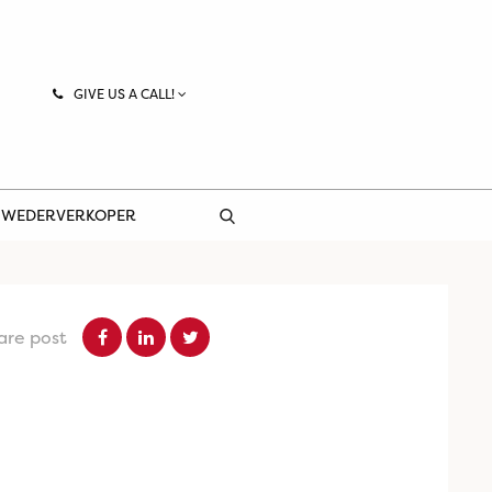
GIVE US A CALL!
 WEDERVERKOPER
are post