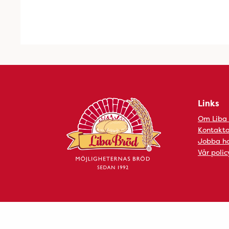
Links
Om Liba
Kontakta
Jobba ho
Vår polic