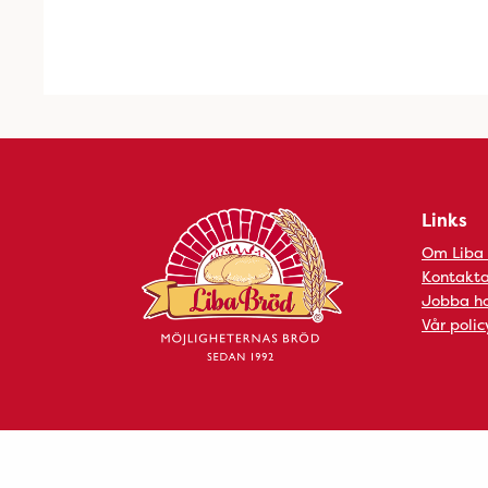
Links
Om Liba
Kontakta
Jobba ho
Vår polic