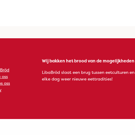
Wij bakken het brood van de mogelijkheden
 Bröd
LibaBröd slaat een brug tussen eetculturen en
 oss
elke dag weer nieuwe eettradities!
s oss
y