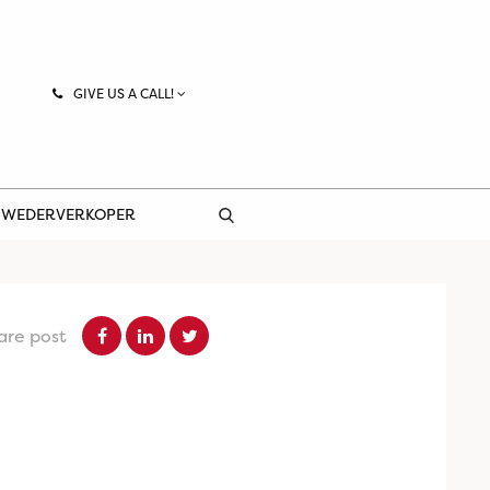
GIVE US A CALL!
 WEDERVERKOPER
are post