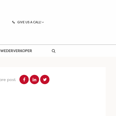
GIVE US A CALL!
 WEDERVERKOPER
are post