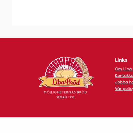
Links
Om Liba
Kontakta
Jobba ho
Vår polic