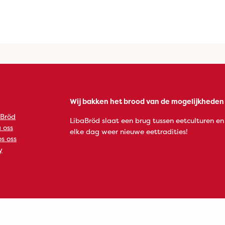
Wij bakken het brood van de mogelijkheden
 Bröd
LibaBröd slaat een brug tussen eetculturen en
 oss
elke dag weer nieuwe eettradities!
s oss
y