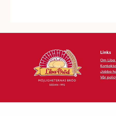
Links
Om Liba
Kontakta
Jobba ho
Vår polic