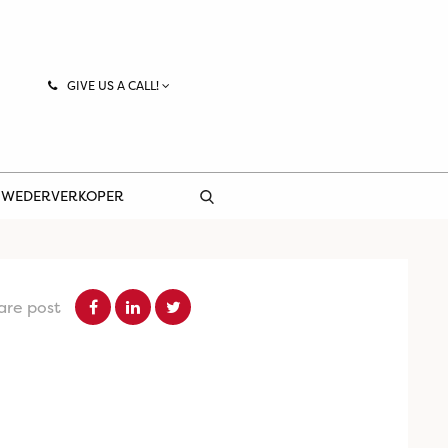
GIVE US A CALL!
 WEDERVERKOPER
are post