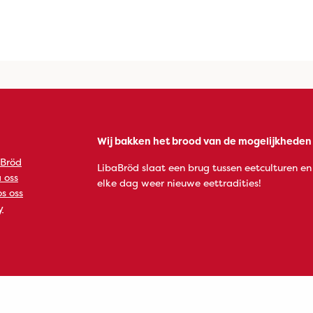
Wij bakken het brood van de mogelijkheden
 Bröd
LibaBröd slaat een brug tussen eetculturen en
 oss
elke dag weer nieuwe eettradities!
s oss
y