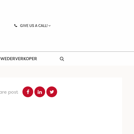
GIVE US A CALL!
 WEDERVERKOPER
are post