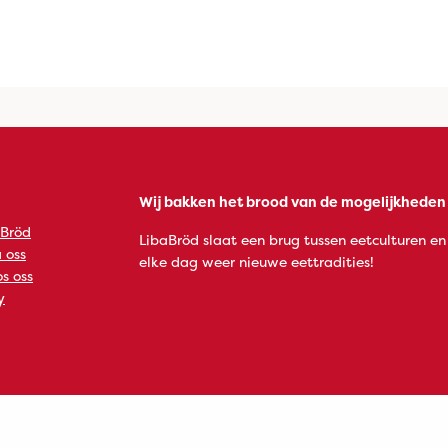
Wij bakken het brood van de mogelijkheden
 Bröd
LibaBröd slaat een brug tussen eetculturen en
 oss
elke dag weer nieuwe eettradities!
s oss
y