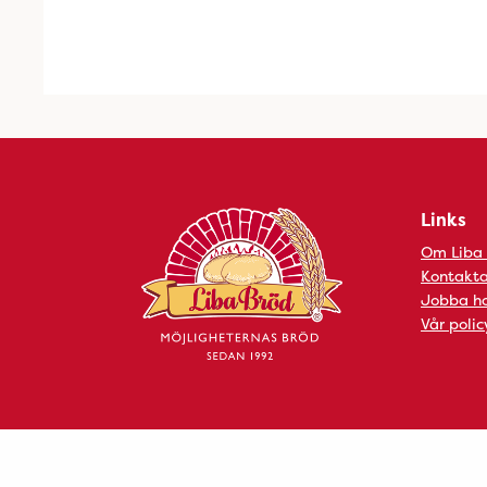
Links
Om Liba
Kontakta
Jobba ho
Vår polic