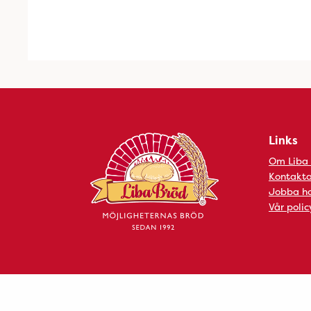
Links
Om Liba
Kontakta
Jobba ho
Vår polic