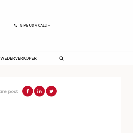
GIVE US A CALL!
 WEDERVERKOPER
are post