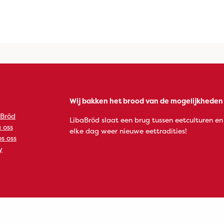
Wij bakken het brood van de mogelijkheden
 Bröd
LibaBröd slaat een brug tussen eetculturen en
 oss
elke dag weer nieuwe eettradities!
s oss
y