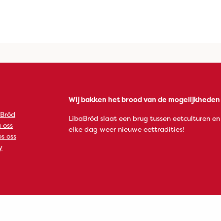
Wij bakken het brood van de mogelijkheden
 Bröd
LibaBröd slaat een brug tussen eetculturen en
 oss
elke dag weer nieuwe eettradities!
s oss
y