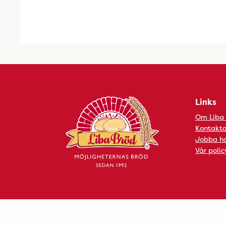
Links
Om Liba
Kontakta
Jobba ho
Vår polic