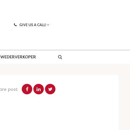
GIVE US A CALL!
 WEDERVERKOPER
are post