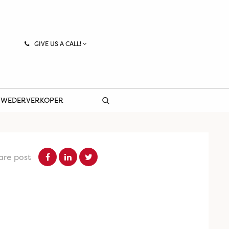
GIVE US A CALL!
 WEDERVERKOPER
are post