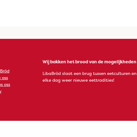
Wij bakken het brood van de mogelijkheden
 Bröd
LibaBröd slaat een brug tussen eetculturen en
 oss
elke dag weer nieuwe eettradities!
s oss
y