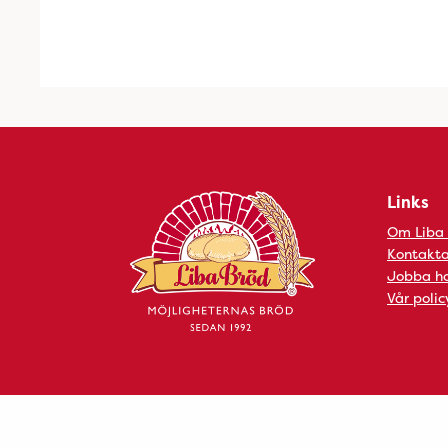
Links
Om Liba
Kontakta
Jobba ho
Vår polic