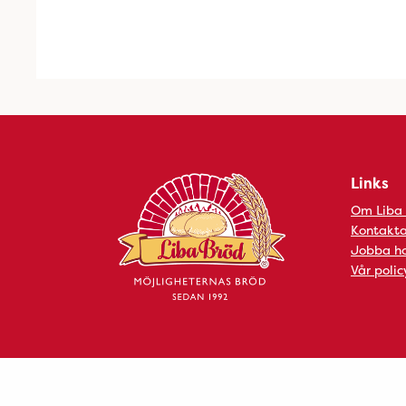
Links
Om Liba
Kontakta
Jobba ho
Vår polic