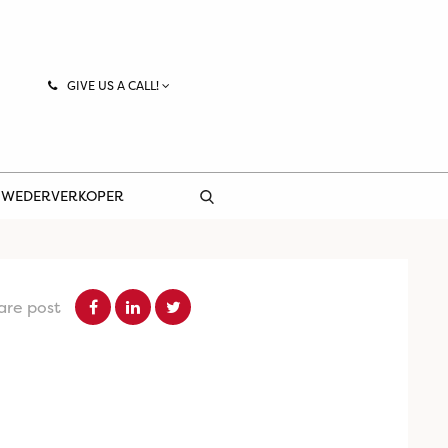
GIVE US A CALL!
 WEDERVERKOPER
are post