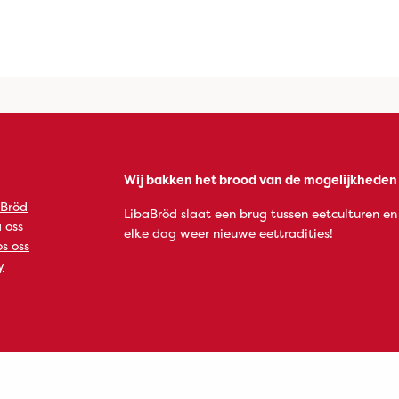
Wij bakken het brood van de mogelijkheden
 Bröd
LibaBröd slaat een brug tussen eetculturen en
 oss
elke dag weer nieuwe eettradities!
s oss
y