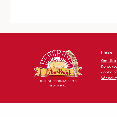
Links
Om Liba
Kontakta
Jobba ho
Vår polic