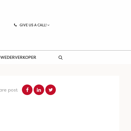
GIVE US A CALL!
 WEDERVERKOPER
are post