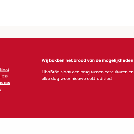
Wij bakken het brood van de mogelijkheden
 Bröd
LibaBröd slaat een brug tussen eetculturen en
 oss
elke dag weer nieuwe eettradities!
s oss
y