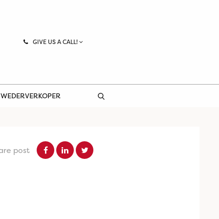
GIVE US A CALL!
 WEDERVERKOPER
are post