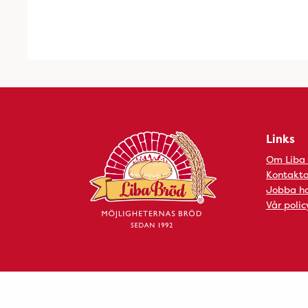
Links
Om Liba
Kontakta
Jobba ho
Vår polic