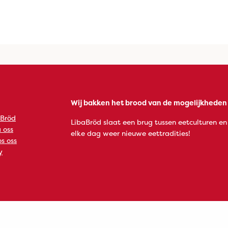
Wij bakken het brood van de mogelijkheden
 Bröd
LibaBröd slaat een brug tussen eetculturen en
 oss
elke dag weer nieuwe eettradities!
s oss
y