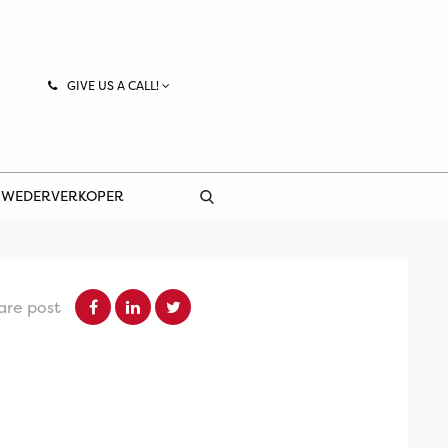
GIVE US A CALL!
 WEDERVERKOPER
are post