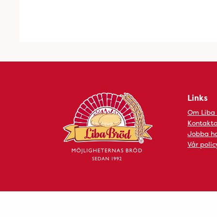
Links
Om Liba
Kontakta
Jobba ho
Vår polic