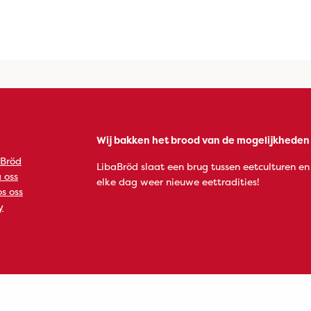
Wij bakken het brood van de mogelijkheden
 Bröd
LibaBröd slaat een brug tussen eetculturen en
 oss
elke dag weer nieuwe eettradities!
s oss
y