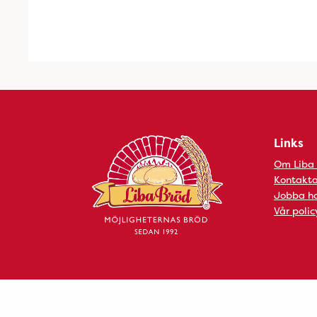
Links
Om Liba
Kontakta
Jobba ho
Vår polic