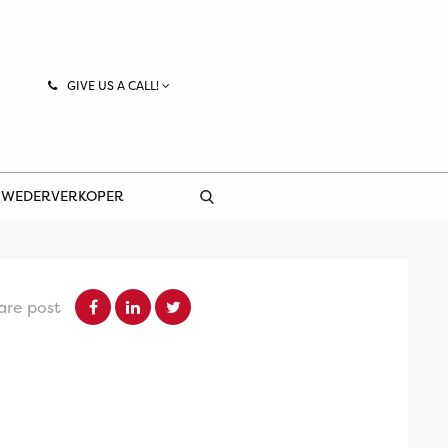
GIVE US A CALL!
 WEDERVERKOPER
are post