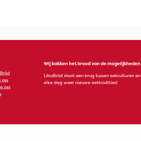
Wij bakken het brood van de mogelijkheden
 Bröd
LibaBröd slaat een brug tussen eetculturen en
 oss
elke dag weer nieuwe eettradities!
s oss
y